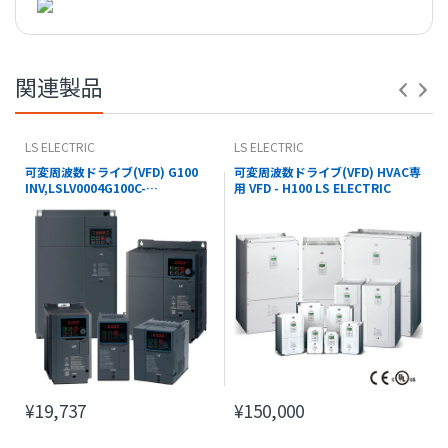
【 PDFダウンロード 】
※コナビストアでの表記の金額は全て税込価格です。
関連製品
LS ELECTRIC
LS ELECTRIC
可変周波数ドライブ(VFD) G100
可変周波数ドライブ(VFD) HVAC専
INV,LSLV0004G100C-
用 VFD - H100 LS ELECTRIC
2EONN(EXPORT) - LS ELECTRIC
¥19,737
¥150,000