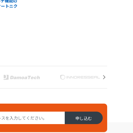
ルチ機能の
オートニク
料
円
円
円
円
円
申し込む