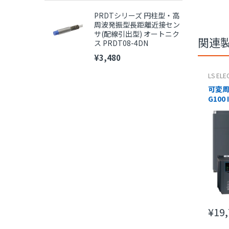
※
PRDTシリーズ 円柱型・高
周波発振型長距離近接セン
サ(配線引出型) オートニク
関連
ス PRDT08-4DN
¥3,480
LS ELE
可変周
G100 
2EONN
ELECT
¥19