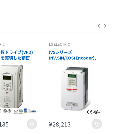
RIC
LS ELECTRIC
LS ELECTRI
数ドライブ(VFD)
iV5シリーズ
iV5シリーズ
クを実現した精密
INV,SIN/COS(Encoder),SV-
RS485/M
S7 INV,SV0185IS7-
IV5 - LS ELECTRIC
CARD,IP5
XPORT) - LS
ELECTRIC
IC
185
¥28,213
¥18,42