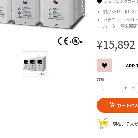
ショッピングカー
製品SKU:
k118c
カテゴリ:
LS EL
バータ・電磁開閉
¥15,892
ADD 
数量
カートに
現在、
7 人