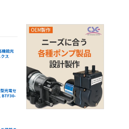
ショッピングカート
ショッピングカート
高機能光
ニクス
薄型光電セ
BTF30-