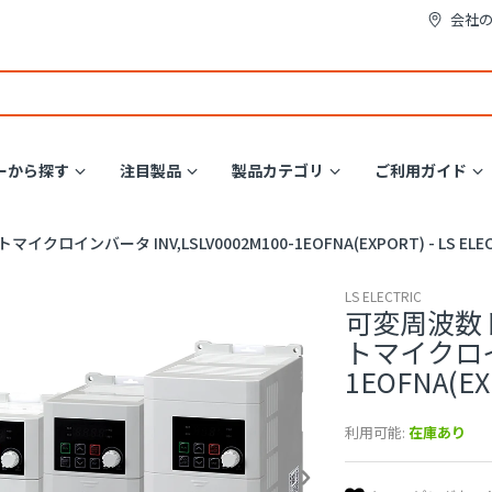
会社
ーから探す
注目製品
製品カテゴリ
ご利用ガイド
インバータ INV,LSLV0002M100-1EOFNA(EXPORT) - LS ELEC
LS ELECTRIC
可変周波数ド
トマイクロイン
1EOFNA(EXP
利用可能:
在庫あり