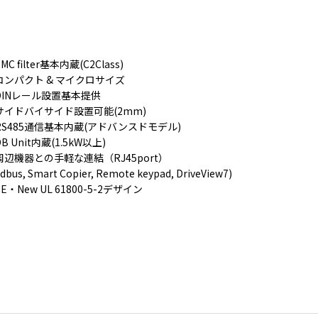
BWシリーズ専用ケーブル
汎用エリアセンサ オートニ
MC filter基本内蔵(C2Class)
クス CID4-7R
コンパクト & マイクロサイズ
¥3,124
DINレール設置基本提供
サイドバイサイド設置可能(2mm)
RS485通信基本内蔵(アドバンスドモデル)
BWPシリーズ 薄型エリアセ
DB Unit内蔵(1.5kW以上)
ンサ(プラスチックケース)
周辺機器との手軽な連結（RJ45port）
オートニクス BWP20-08
dbus, Smart Copier, Remote keypad, DriveView7)
¥35,882
CE・New UL 61800-5-2デザイン
BS5シリーズ フォトマイク
ロセンサ オートニクス
BS5-T2R
¥1,166
【 PDFダウンロード 】
BTSシリーズ 超小型光電セ