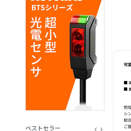
可変
■ 0
■ 8
他
シ
総
ご
ベストセラー