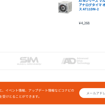
ATNシリーズ マ
アナログタイマ 
ス AT11DN-2
¥4,268
注文金額
手数
1円～
210
15,000円～
315
20,000円～
420
25,000円～
525
30,000円～
630
と、イベント情報、アップデート情報などコナビの
を受けとることができます。