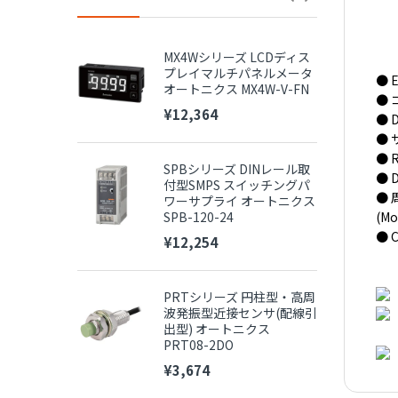
MX4Wシリーズ LCDディス
プレイマルチパネルメータ
● E
オートニクス MX4W-V-FN
● 
¥12,364
● 
● 
● 
SPBシリーズ DINレール取
● 
付型SMPS スイッチングパ
● 
ワーサプライ オートニクス
SPB-120-24
(Mo
● 
¥12,254
PRTシリーズ 円柱型・高周
波発振型近接センサ(配線引
出型) オートニクス
PRT08-2DO
¥3,674