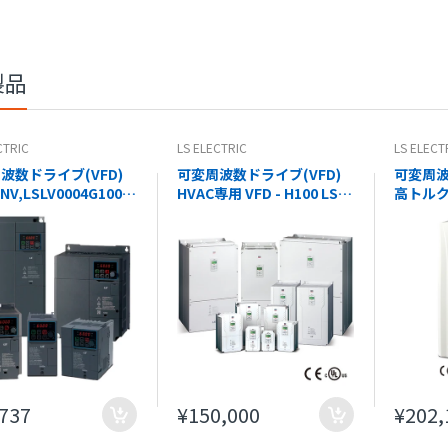
ンサ オートニクス BTS1M-
コナビストアでの表記の金額は全て税込価格です。
TDTD
¥8,976
製品
CTRIC
LS ELECTRIC
LS ELECT
波数ドライブ(VFD)
可変周波数ドライブ(VFD)
可変周波
INV,LSLV0004G100C-
HVAC専用 VFD - H100 LS
高トル
(EXPORT) - LS
ELECTRIC
VFD - i
RIC
2NOW(E
ELECTR
,737
¥150,000
¥202,