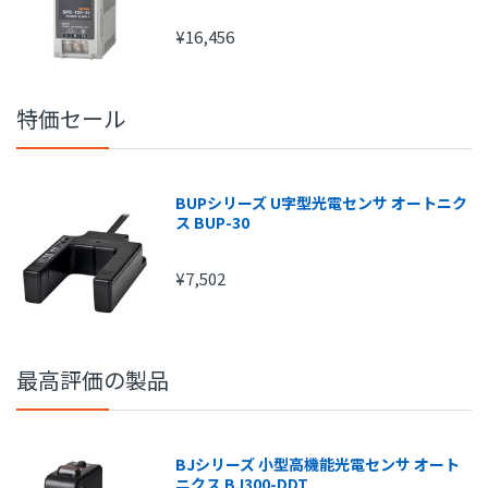
¥16,456
特価セール
注文金額
手数料
1円～
210円
BUPシリーズ U字型光電センサ オートニク
15,000円～
315円
ス BUP-30
20,000円～
420円
¥7,502
25,000円～
525円
30,000円～
630円
最高評価の製品
BJシリーズ 小型高機能光電センサ オート
ニクス BJ300-DDT