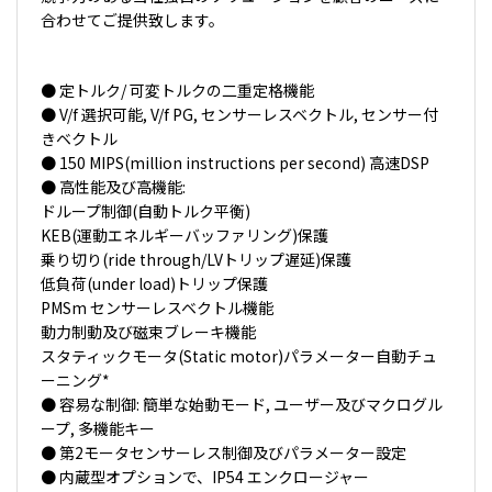
合わせてご提供致します。
● 定トルク/ 可変トルクの二重定格機能
● V/f 選択可能, V/f PG, センサーレスベクトル, センサー付
きベクトル
● 150 MIPS(million instructions per second) 高速DSP
● 高性能及び高機能:
ドループ制御(自動トルク平衡)
KEB(運動エネルギーバッファリング)保護
乗り切り(ride through/LVトリップ遅延)保護
低負荷(under load)トリップ保護
PMSm センサーレスベクトル機能
動力制動及び磁束ブレーキ機能
スタティックモータ(Static motor)パラメーター自動チュ
ーニング*
● 容易な制御: 簡単な始動モード, ユーザー及びマクログル
ープ, 多機能キー
● 第2モータセンサーレス制御及びパラメーター設定
● 内蔵型オプションで、IP54 エンクロージャー