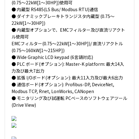
(0.75～22kW[1～30HP])使用可
● 内蔵型 RS485(LS Bus/ Modbus RTU)通信
● ダイナミックブレーキトランジスタ内蔵型 (0.75～
22kW[1～30HP])
● 内蔵型オプションで、EMCフィルター及び直流リアクト
ル使用可
EMCフィルター(0.75～22kW[1～30HP])/ 直流リアクトル
(0.75～160kW[1～215HP])
● Wide Graphic LCD keypad (6言語対応)
● PLC ボード(オプション): Master-K platform: 最大14入
力及び最大7出力
● 拡張 I/Oボード(オプション): 最大11入力及び最大6出力
● 通信ボード(オプション): Profibus-DP, DeviceNet,
Modbus TCP, Rnet, LonWorks, CANopen
● モニタリング及び試運転 PCベースのソフトウェアツール
(Drive View)