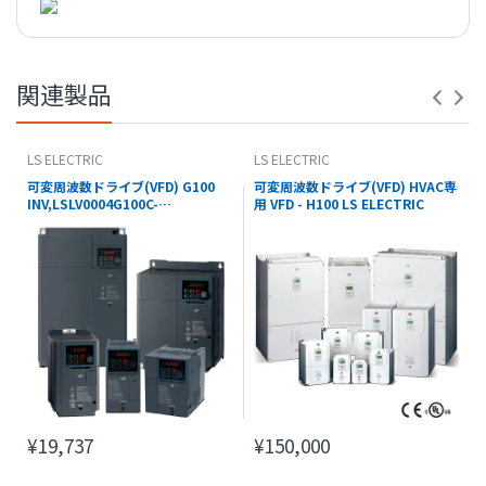
【 PDFダウンロード 】
※コナビストアでの表記の金額は全て税込価格です。
関連製品
LS ELECTRIC
LS ELECTRIC
可変周波数ドライブ(VFD) G100
可変周波数ドライブ(VFD) HVAC専
INV,LSLV0004G100C-
用 VFD - H100 LS ELECTRIC
2EONN(EXPORT) - LS ELECTRIC
¥19,737
¥150,000