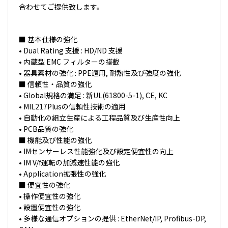
合わせてご提供致します。
■ 基本仕様の強化
• Dual Rating ⽀援 : HD/ND ⽀援
• 内蔵型 EMC フィルターの搭載
• 器具素材の強化 : PPE適⽤, 耐熱性及び強度の強化
■ 信頼性・品質の強化
• Global規格の満⾜ : 新UL(61800-5-1), CE, KC
• MIL217Plusの信頼性技術の適⽤
• ⾃動化の組⽴⽣産による⼯程品質及び⽣産性向上
• PCB品質の強化
■ 機能及び性能の強化
• IMセンサーレス性能強化及び設定便宜性の向上
• IM V/f運転の加減速性能の強化
• Application拡張性の強化
■ 便宜性の強化
• 操作便宜性の強化
• 設置便宜性の強化
• 多様な通信オプションの提供 : EtherNet/IP, Profibus-DP,