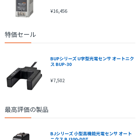
¥16,456
特価セール
BUPシリーズ U字型光電センサ オートニク
ス BUP-30
注文金額
手数料
¥7,502
1円～
210円
15,000円～
315円
20,000円～
420円
最高評価の製品
25,000円～
525円
30,000円～
630円
BJシリーズ 小型高機能光電センサ オート
ニクス BJ300-DDT