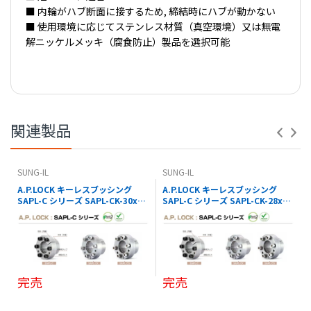
■ 内輪がハブ断面に接するため, 締結時にハブが動かない
■ 使用環境に応じてステンレス材質（真空環境）又は無電
解ニッケルメッキ（腐食防止）製品を選択可能
【 PDFダウンロード01 】
※コナビストアでの表記の金額は全て税込価格です。
【 PDFダウンロード02 】
関連製品
SUNG-IL
SUNG-IL
A.P.LOCK キーレスブッシング
A.P.LOCK キーレスブッシング
SAPL-C シリーズ SAPL-CK-30x41
SAPL-C シリーズ SAPL-CK-28x39
SUNG-IL
SUNG-IL
完売
完売