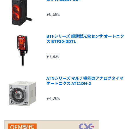
¥6,688
BTFシリーズ 超薄型光電センサ オートニク
ス BTF30-DDTL
¥7,920
ATNシリーズ マルチ機能のアナログタイマ
オートニクス AT11DN-2
¥4,268