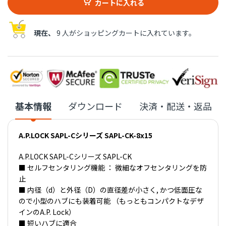
カートに入れる
現在、
9 人がショッピングカートに入れています。
基本情報
ダウンロード
決済・配送・返品
A.P.LOCK SAPL-Cシリーズ SAPL-CK-8x15
A.P.LOCK SAPL-Cシリーズ SAPL-CK
■ セルフセンタリング機能 ： 微細なオフセンタリングを防
止
■ 内径（d）と外径（D）の直径差が小さく, かつ低面圧な
ので小型のハブにも装着可能 （もっともコンパクトなデザ
インのA.P. Lock）
■ 短いハブに適合