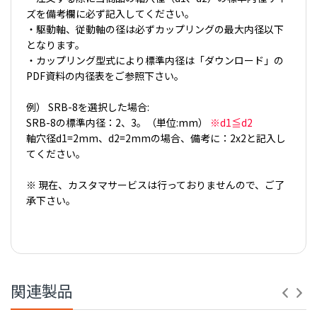
ズを備考欄に必ず記入してください。
・駆動軸、従動軸の径は必ずカップリングの最大内径以下
となります。
・カップリング型式により標準内径は「ダウンロード」の
PDF資料の内径表をご参照下さい。
例） SRB-8を選択した場合:
SRB-8の標準内径：2、3。（単位:mm）
※d1≦d2
軸穴径d1=2mm、d2=2mmの場合、備考に：2x2と記入し
てください。
※ 現在、カスタマサービスは行っておりませんので、ご了
承下さい。
【 PDFダウンロード01 】
※コナビストアでの表記の金額は全て税込価格です。
【 PDFダウンロード02 】
関連製品