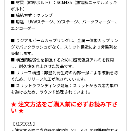
■ 材質（締結ボルト）：SCM435（無電解ニッケルメッキ
ボルト）
■ 締結方式：クランプ
■ 用途：UVWステージ、XYステージ、パーツフィーダー、
エンコーダー
■ ラジアルビームカップリングは、金属一体型カップリン
グでバックラッシュがなく、スリット構造により非整列を
吸収します。
■ 構造的脆弱性を補強するために超高強度アルミを採用
し、耐久性を向上させた製品です。
■ リリーフ構造：非整列発生時の内部干渉による破損を防
ぐため、リリーフ加工が施されています。
■ スリットラウンディング処理：スリットからの応力集中
を避けるため、ラウンド処理されています。
★ 注文方法をご購入前に必ずお読み下さ
い ★
【 注文方法 】
・注文する際に当商品の軸穴径（d1、d2）の標準内径サイ