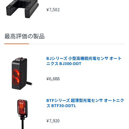
注文金額
手数料
¥7,502
1円～
210円
15,000円～
315円
20,000円～
420円
最高評価の製品
25,000円～
525円
30,000円～
630円
BJシリーズ 小型高機能光電センサ オート
ニクス BJ300-DDT
¥6,688
BTFシリーズ 超薄型光電センサ オートニク
ス BTF30-DDTL
¥7,920