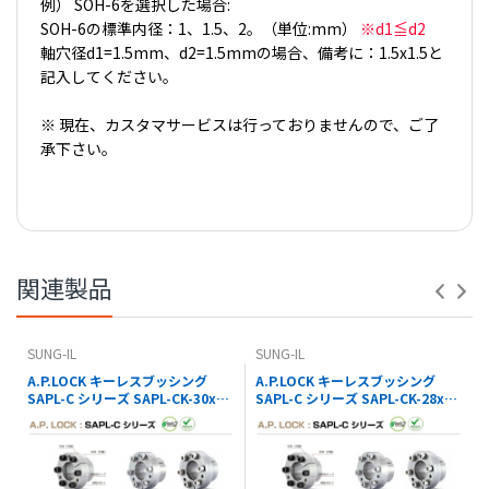
例） SOH-6を選択した場合:
SOH-6の標準内径：1、1.5、2。（単位:mm）
※d1≦d2
軸穴径d1=1.5mm、d2=1.5mmの場合、備考に：1.5x1.5と
記入してください。
※ 現在、カスタマサービスは行っておりませんので、ご了
承下さい。
【 PDFダウンロード01 】
※コナビストアでの表記の金額は全て税込価格です。
【 PDFダウンロード02 】
関連製品
SUNG-IL
SUNG-IL
A.P.LOCK キーレスブッシング
A.P.LOCK キーレスブッシング
SAPL-C シリーズ SAPL-CK-30x41
SAPL-C シリーズ SAPL-CK-28x39
SUNG-IL
SUNG-IL