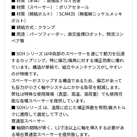
■ 材質（本体）：高強度アルミ合金
■ 材質（スペーサー）：ポリアセタール
■ 材質（締結ボルト）：SCM435（無電解ニッケルメッキ
ボルト）
■ 締結方式：クランプ
■ 用途：パーツフィーダー、直交座標ロボット、物流コン
ベア等
■ SOH シリーズ は中央部のスペーサーを通じて動力を伝達
するカップリング、特に偏芯/偏角に対する補正効果に優れ
ています。構造が単純で、組立やメンテナンスがしやすい
のが特徴です。
スペーサーがスリップする構造であるため、偏芯があって
も反力が小さく軸やシステムにかかる負荷を軽減します。
弊社は特殊な使用環境（真空、高温、高荷重）でも使用可
能な各種スペーサーを提供しています。
■ SOHシリーズ は、温度に応じた補正係数を常用/最大トル
クに適用して選定して下さい。
貫通型スペーサー
■ 軸間の間隔が狭く、L1寸法以上に軸を挿入する必要があ
る場合貫通型スペーサーを提供致します。