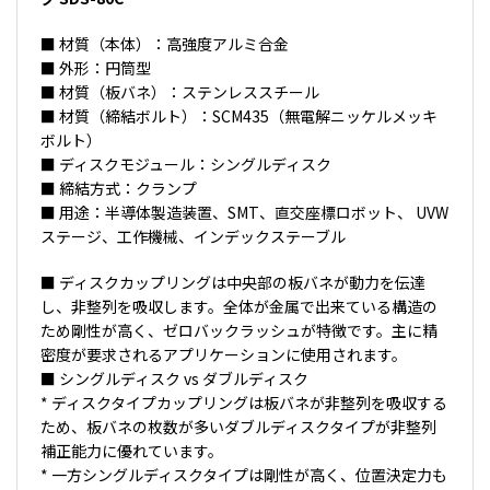
■ 材質（本体）：高強度アルミ合金
■ 外形：円筒型
■ 材質（板バネ）：ステンレススチール
■ 材質（締結ボルト）：SCM435（無電解ニッケルメッキ
ボルト）
■ ディスクモジュール：シングルディスク
■ 締結方式：クランプ
■ 用途：半導体製造装置、SMT、直交座標ロボット、 UVW
ステージ、工作機械、インデックステーブル
■ ディスクカップリングは中央部の板バネが動力を伝達
し、非整列を吸収します。全体が金属で出来ている構造の
ため剛性が高く、ゼロバックラッシュが特徴です。主に精
密度が要求されるアプリケーションに使用されます。
■ シングルディスク vs ダブルディスク
* ディスクタイプカップリングは板バネが非整列を吸収する
ため、板バネの枚数が多いダブルディスクタイプが非整列
補正能力に優れています。
* 一方シングルディスクタイプは剛性が高く、位置決定力も