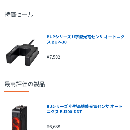
特価セール
BUPシリーズ U字型光電センサ オートニク
ス BUP-30
注文金額
手数料
¥7,502
1円～
210円
15,000円～
315円
20,000円～
420円
最高評価の製品
25,000円～
525円
30,000円～
630円
BJシリーズ 小型高機能光電センサ オート
ニクス BJ300-DDT
¥6,688