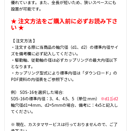
優れています。また、全長が短いため、狭いスペースにも
設置が可能です。
★ 注文方法をご購入前に必ずお読み下さ
い ★
【 注文方法 】
・注文する際に当商品の軸穴径（d1、d2）の標準内径サイ
ズを備考欄に必ず記入してください。
・駆動軸、従動軸の径は必ずカップリングの最大内径以下
となります。
・カップリング型式により標準内径は「ダウンロード」の
PDF資料の内径表をご参照下さい。
例） SDS-16を選択した場合:
SDS-16の標準内径：3、4、4.5、5（単位:mm）
※d1≦d2
軸穴径d1=4mm、d2=5mmの場合、備考に：4x5と記入し
てください。
※ 現在、カスタマサービスは行っておりませんので、ご了
承下さい。