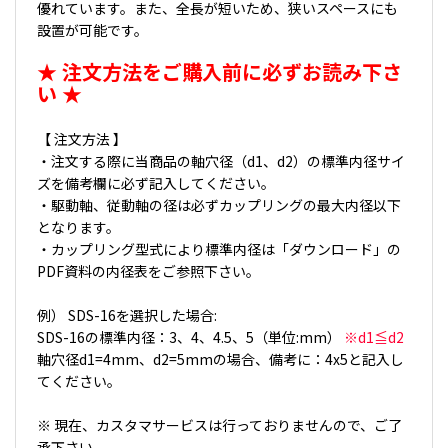
優れています。また、全長が短いため、狭いスペースにも
設置が可能です。
★ 注文方法をご購入前に必ずお読み下さ
い ★
【 注文方法 】
・注文する際に当商品の軸穴径（d1、d2）の標準内径サイ
ズを備考欄に必ず記入してください。
・駆動軸、従動軸の径は必ずカップリングの最大内径以下
となります。
・カップリング型式により標準内径は「ダウンロード」の
PDF資料の内径表をご参照下さい。
例） SDS-16を選択した場合:
SDS-16の標準内径：3、4、4.5、5（単位:mm）
※d1≦d2
軸穴径d1=4mm、d2=5mmの場合、備考に：4x5と記入し
てください。
※ 現在、カスタマサービスは行っておりませんので、ご了
承下さい。