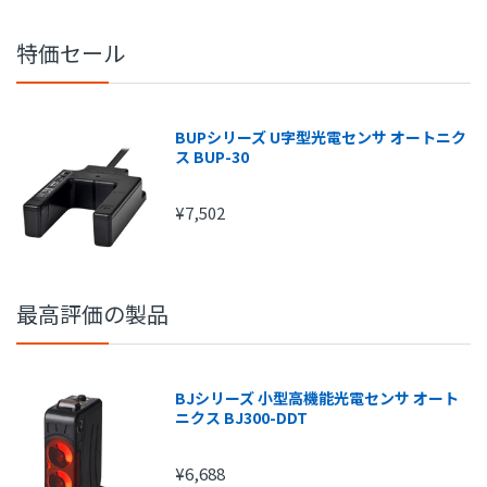
特価セール
BUPシリーズ U字型光電センサ オートニク
ス BUP-30
注文金額
手数料
¥7,502
1円～
210円
15,000円～
315円
20,000円～
420円
最高評価の製品
25,000円～
525円
30,000円～
630円
BJシリーズ 小型高機能光電センサ オート
ニクス BJ300-DDT
¥6,688