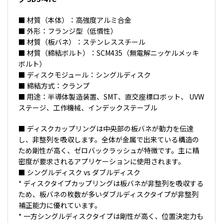
■ 材質（本体）：高強度アルミ合金
■ 外形：フランジ型（低慣性）
■ 材質（板バネ）：ステンレススチール
■ 材質（締結ボルト）：SCM435（無電解ニッケルメッキ
ボルト）
■ ディスクモジュール：シングルディスク
■ 締結方式：クランプ
■ 用途：半導体製造装置、SMT、直交座標ロボット、 UVW
ステージ、工作機械、インデックステーブル
■ ディスクカップリングは中央部の板バネが動力を伝達
し、非整列を吸収します。全体が金属で出来ている構造の
ため剛性が高く、ゼロバックラッシュが特徴です。主に精
密度が要求されるアプリケーションに使用されます。
■ シングルディスク vs ダブルディスク
* ディスクタイプカップリングは板バネが非整列を吸収する
ため、板バネの枚数が多いダブルディスクタイプが非整列
補正能力に優れています。
* 一方シングルディスクタイプは剛性が高く、位置決定力も