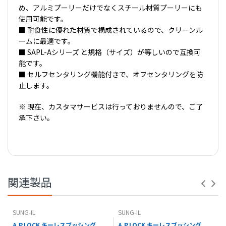
め、アルミプーリーだけでなくスチール材質プーリーにも
使用可能です。
■ 耐食性に優れた材質で構成されているので、クリーンル
ームに最適です。
■ SAPL-Aシリーズ と規格（サイズ）が等しいので互換可
能です。
■ セルフセンタリング機能付きで、オフセンタリングを防
止します。
※ 現在、カスタマサービスは行っておりませんので、ご了
承下さい。
【 PDFダウンロード01 】
※コナビストアでの表記の金額は全て税込価格です。
【 PDFダウンロード02 】
関連製品
SUNG-IL
SUNG-IL
A.P.LOCK キーレスブッシング
A.P.LOCK キーレスブッシング